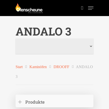
ANDALO 3
Drücken Sie ENTER zum Suchen oder ESC zum
schließen der Suche.
Start
Kaminöfen
DROOFF
ANDALO
3
Produkte