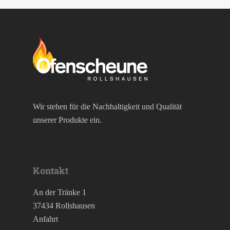
Pelletöfen
Bullerjan
Contura
Schornstein­systeme
DROOFF
DROOFF
Palazzetti
Aktionen
Hase
Kontakt
HWAM
Wir stehen für die Nachhaltigkeit und Qualität
Morsø
unserer Produkte ein.
Nordpeis
Skantherm
Kontakt
Westbo
An der Tränke 1
37434 Rollshausen
Anfahrt