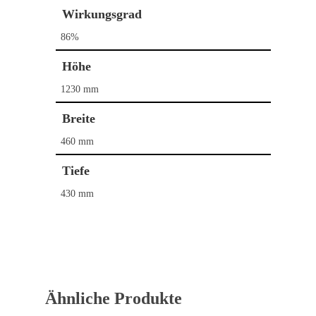
Wirkungsgrad
86%
Höhe
1230 mm
Breite
460 mm
Tiefe
Home
430 mm
Kaminöfen
Pelletöfen
Bullerjan
Contura
Schornstein­systeme
DROOFF
Ähnliche Produkte
DROOFF
Palazzetti
Aktionen