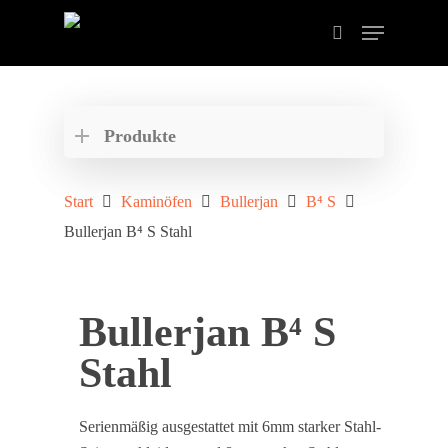
Drücken Sie ENTER zum Suchen oder ESC zum
schließen der Suche.
Produkte
Start
Kaminöfen
Bullerjan
B⁴ S
Bullerjan B⁴ S Stahl
Bullerjan B⁴ S
Stahl
Serienmäßig ausgestattet mit 6mm starker Stahl-