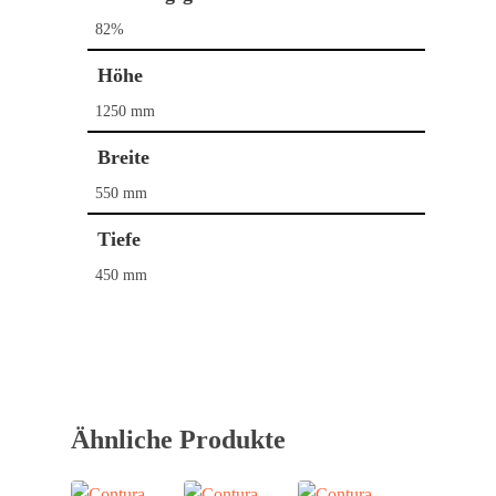
82%
Höhe
1250 mm
Breite
550 mm
Tiefe
Home
450 mm
Kaminöfen
Pelletöfen
Bullerjan
Contura
Schornstein­systeme
DROOFF
Ähnliche Produkte
DROOFF
Palazzetti
Aktionen
Hase