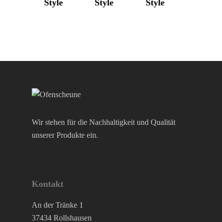
Style
Style
Style
Morsø
Nordpeis
Skantherm
Westbo
Wir stehen für die Nachhaltigkeit und Qualität
unserer Produkte ein.
Kontakt
An der Tränke 1
37434 Rollshausen