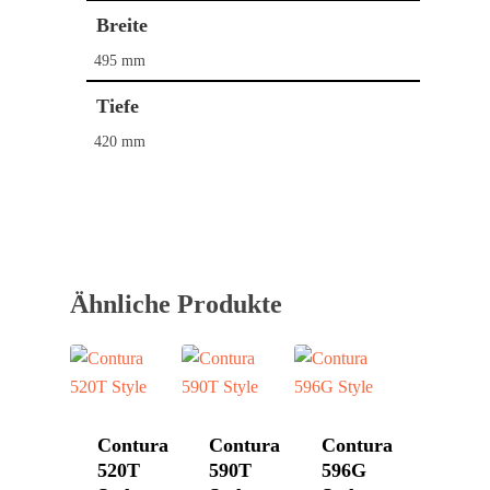
Breite
495 mm
Tiefe
420 mm
Home
Kaminöfen
Pelletöfen
Bullerjan
Ähnliche Produkte
Contura
Schornstein­systeme
DROOFF
DROOFF
Palazzetti
Aktionen
Hase
Kontakt
Contura
Contura
Contura
HWAM
520T
590T
596G