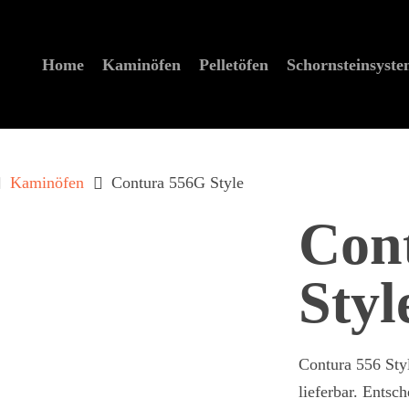
Home
Kaminöfen
Pelletöfen
Schornstein­syst
Kaminöfen
Contura 556G Style
Con
Styl
zum schließen der Suche.
Contura 556 Styl
lieferbar. Entsc