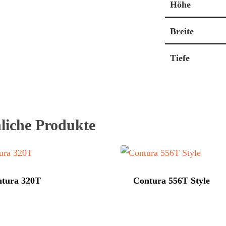
Höhe
Breite
Tiefe
liche Produkte
tura 320T
Contura 556T Style