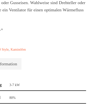
 oder Gusseisen. Wahlweise sind Drehteller oder
 ein Ventilator für einen optimalen Wärmefluss
0 Style
,
Kaminöfen
nformation
g
3-7 kW
d
80%