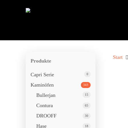
Start
Produkte
Capri Serie
0
Kaminöfen
343
Bullerjan
15
Contura
65
Drücken Sie ENTER zum Suchen oder ESC 
DROOFF
30
Hase
18