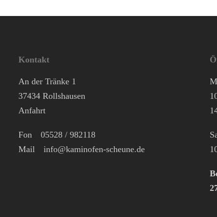
Kontakt
Ö
An der Tränke 1
M
37434 Rollshausen
1
Anfahrt
1
Fon
05528 / 982118
S
Mail
info@kaminofen-scheune.de
1
B
2