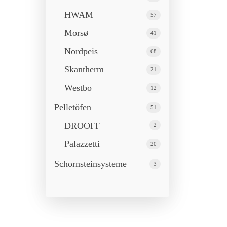
HWAM
57
Morsø
41
Nordpeis
68
Skantherm
21
Westbo
12
Pelletöfen
51
DROOFF
2
Palazzetti
20
Schornstein­systeme
3