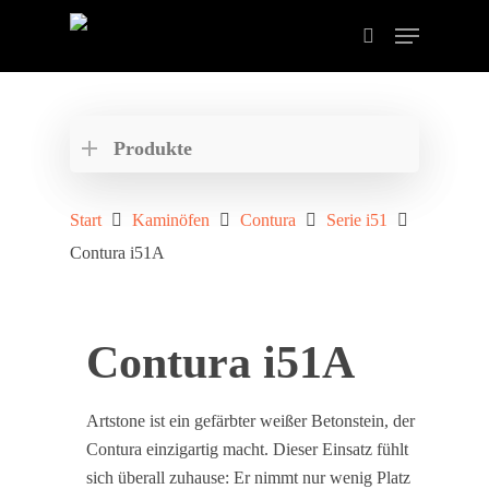
Drücken Sie ENTER zum Suchen oder ESC zum
schließen der Suche.
Produkte
Start
Kaminöfen
Contura
Serie i51
Contura i51A
Contura i51A
Artstone ist ein gefärbter weißer Betonstein, der
Contura einzigartig macht. Dieser Einsatz fühlt
sich überall zuhause: Er nimmt nur wenig Platz