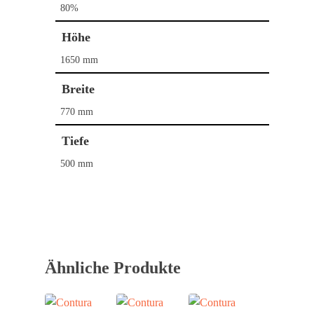
80%
Höhe
1650 mm
Breite
770 mm
Tiefe
500 mm
Home
Kaminöfen
Pelletöfen
Bullerjan
Contura
Schornstein­systeme
DROOFF
Ähnliche Produkte
DROOFF
Palazzetti
Aktionen
Hase