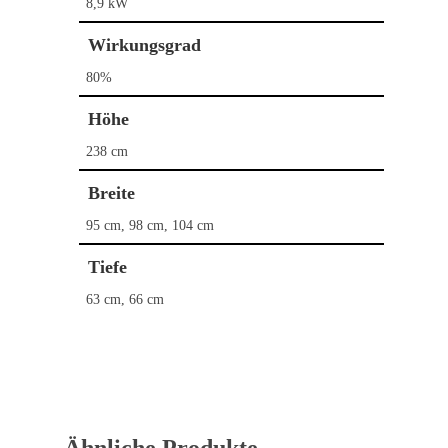
8,9 kW
Wirkungsgrad
Home
80%
Kaminöfen
Höhe
Pelletöfen
Bullerjan
238 cm
Contura
Schornstein­systeme
DROOFF
Breite
DROOFF
Palazzetti
Aktionen
95 cm, 98 cm, 104 cm
Hase
Kontakt
Tiefe
HWAM
63 cm, 66 cm
Morsø
Nordpeis
Skantherm
Westbo
Ähnliche Produkte