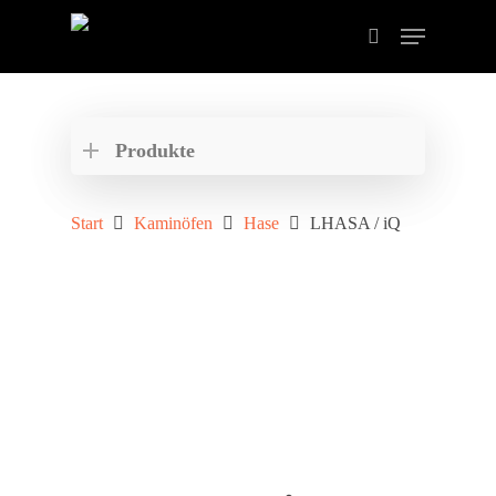
Drücken Sie ENTER zum Suchen oder ESC zum
schließen der Suche.
Produkte
Start
Kaminöfen
Hase
LHASA / iQ