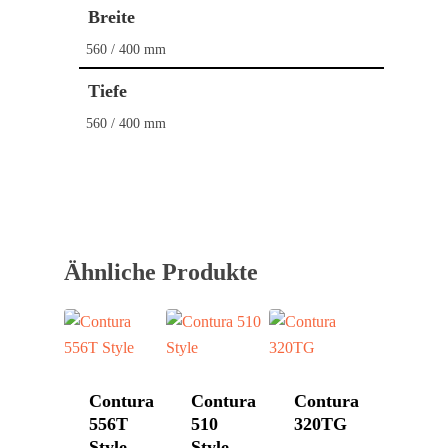
Kaminöfen
Breite
Pelletöfen
Bullerjan
560 / 400 mm
Contura
Schornstein­systeme
DROOFF
Tiefe
DROOFF
560 / 400 mm
Palazzetti
Aktionen
Hase
Kontakt
HWAM
Morsø
Ähnliche Produkte
Nordpeis
Skantherm
Westbo
Contura
Contura
Contura
556T
510
320TG
Style
Style