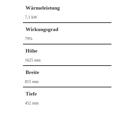
Wärmeleistung
7,1 kW
Home
Wirkungsgrad
Kaminöfen
79%
Pelletöfen
Bullerjan
Höhe
Contura
Schornstein­systeme
DROOFF
1625 mm
DROOFF
Palazzetti
Aktionen
Breite
Hase
815 mm
Kontakt
HWAM
Tiefe
Morsø
452 mm
Nordpeis
Skantherm