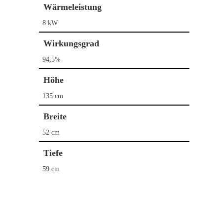
Wärmeleistung
8 kW
Home
Wirkungsgrad
Kaminöfen
94,5%
Pelletöfen
Bullerjan
Höhe
Contura
Schornstein­systeme
DROOFF
135 cm
DROOFF
Palazzetti
Aktionen
Breite
Hase
Kontakt
52 cm
HWAM
Tiefe
Morsø
59 cm
Nordpeis
Skantherm
Westbo