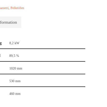
azzetti
,
Pelletöfen
nformation
g
8,2 kW
d
89,5 %
1020 mm
530 mm
460 mm