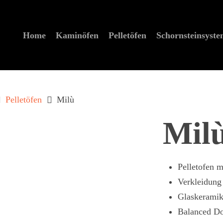
Home
Kaminöfen
Pelletöfen
Schornstein­syst
Pelletöfen
Milù
Mil
Pelletofen m
Verkleidung
Glaskeramik
Balanced Do
zum schließen der Suche.