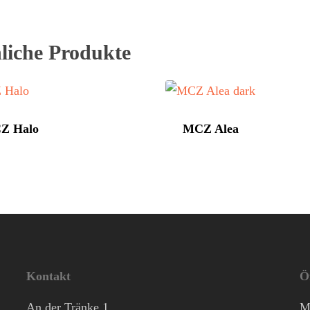
liche Produkte
Z Halo
MCZ Alea
Kontakt
Ö
An der Tränke 1
M