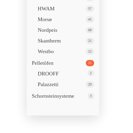
HWAM
57
Morsø
41
Nordpeis
68
Skantherm
21
Westbo
12
Pelletöfen
51
DROOFF
2
Palazzetti
20
Schornstein­systeme
3