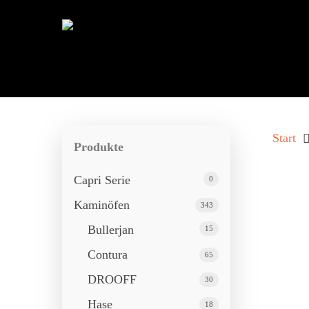
Start
Produkte
Capri Serie
0
Kaminöfen
343
Bullerjan
15
Contura
65
DROOFF
30
Drücken Sie ENTER zum Suchen oder ESC 
Hase
18