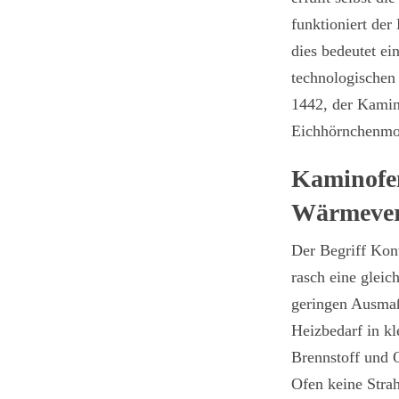
funktioniert de
zum schließen der Suche.
dies bedeutet e
technologischen
1442, der Kamin
Eichhörnchenmot
Kaminofen
Wärmever
Der Begriff Kon
rasch eine glei
geringen Ausmaß 
Heizbedarf in k
Brennstoff und 
Ofen keine Stra