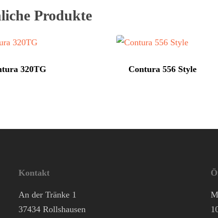
liche Produkte
ntura 320TG
Contura 556 Style
Kontakt
Ö
An der Tränke 1
M
37434 Rollshausen
1