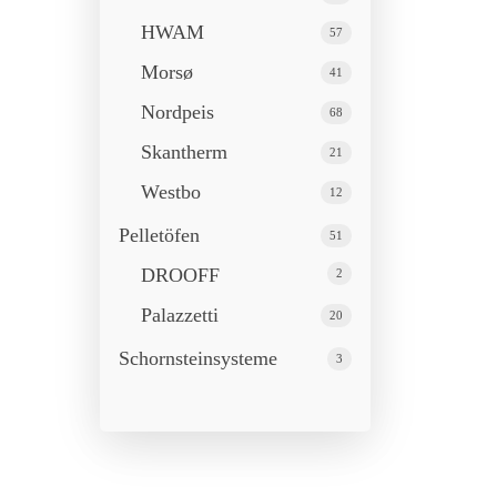
HWAM
57
Drücken Sie ENTER zum Suchen oder ESC 
Morsø
41
Nordpeis
68
Skantherm
21
Westbo
12
Pelletöfen
51
DROOFF
2
Palazzetti
20
Schornstein­systeme
3