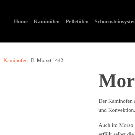
Home
Kaminöfen
Pelletöfen
Schornstein­syst
Kaminöfen
Morsø 1442
Mor
Der Kaminofen a
und Konvektion
Auch im Morsø 1
erfüllt selbst d