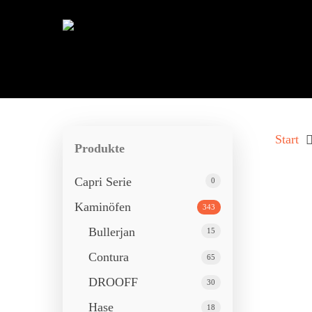
Start
Produkte
Capri Serie
0
Kaminöfen
343
Bullerjan
15
Contura
65
DROOFF
30
Hase
18