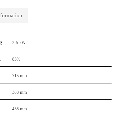
nformation
g
3-5 kW
d
83%
715 mm
388 mm
438 mm