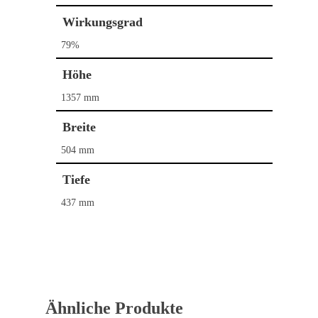
Wirkungsgrad
79%
Höhe
1357 mm
Breite
504 mm
Tiefe
Home
437 mm
Kaminöfen
Pelletöfen
Bullerjan
Contura
Schornstein­systeme
DROOFF
DROOFF
Ähnliche Produkte
Palazzetti
Aktionen