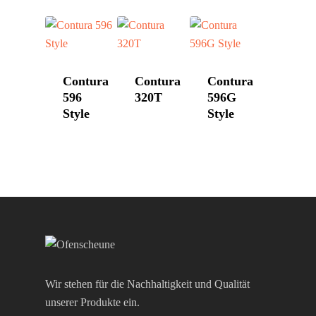
Hase
Kontakt
HWAM
Morsø
Contura
Contura
Contura
Nordpeis
596
320T
596G
Style
Style
Skantherm
Westbo
Wir stehen für die Nachhaltigkeit und Qualität
unserer Produkte ein.