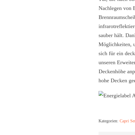
Nachlegen von Br
Brennraumscheib
infrarotreflekti
sauber hält. Dan
Möglichkeiten, 
sich für ein dec
unseren Erweite
Deckenhöhe anpa
hohe Decken gee
Kategorien:
Capri Se