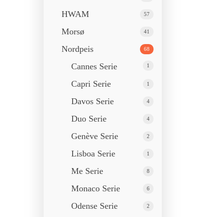
HWAM
57
Morsø
41
Nordpeis
68
Cannes Serie
1
Capri Serie
1
Davos Serie
4
Duo Serie
4
Genève Serie
2
Lisboa Serie
1
Me Serie
8
Monaco Serie
6
Odense Serie
2