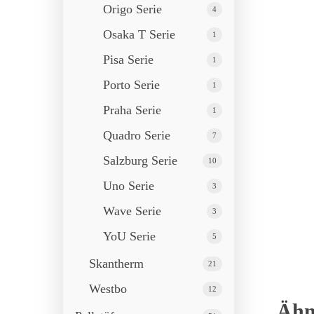
Origo Serie
4
Osaka T Serie
1
Pisa Serie
1
Porto Serie
1
Praha Serie
1
Quadro Serie
7
Salzburg Serie
10
Uno Serie
3
Wave Serie
3
YoU Serie
5
Skantherm
21
Westbo
12
Ähn