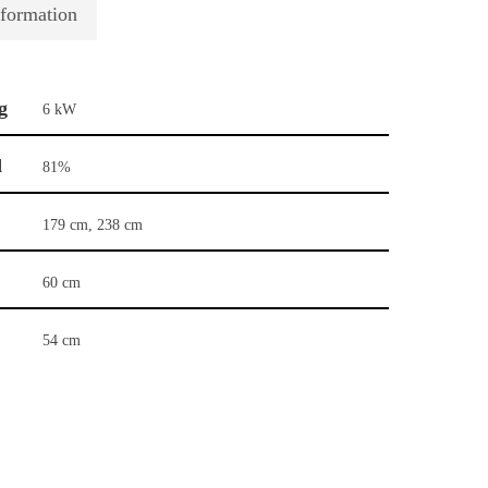
nformation
g
6 kW
d
81%
179 cm, 238 cm
60 cm
54 cm