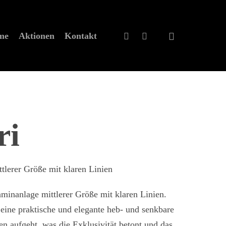
eme
Aktionen
Kontakt
ri
tlerer Größe mit klaren Linien
aminanlage mittlerer Größe mit klaren Linien.
 eine praktische und elegante heb- und senkbare
en aufgeht, was die Exklusivität betont und das