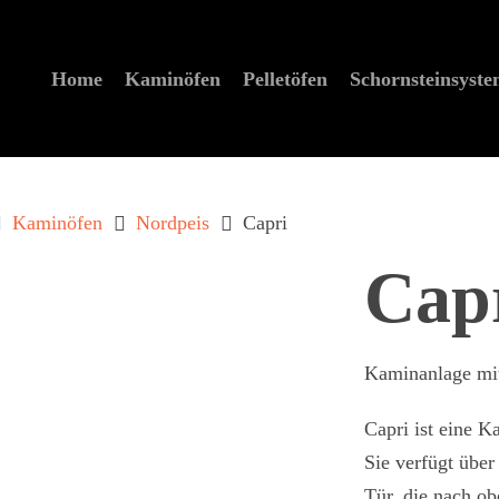
Home
Kaminöfen
Pelletöfen
Schornstein­syst
Kaminöfen
Nordpeis
Capri
Cap
Kaminanlage mit
Capri ist eine K
zum schließen der Suche.
Sie verfügt über
Tür, die nach ob