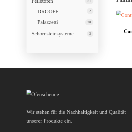
Pelletöfen
51
DROOFF
2
Palazzetti
20
Con
Schornstein­systeme
3
Wir stehen für die Nachhaltigkeit und Qualität
unserer Produkte ein.