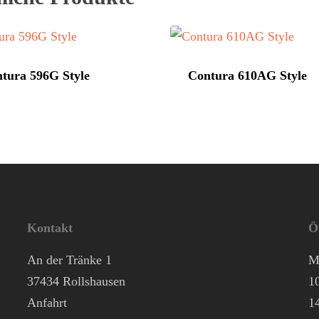
tura 596G Style
Contura 610AG Style
Kontakt
Ö
An der Tränke 1
M
37434 Rollshausen
1
Anfahrt
1