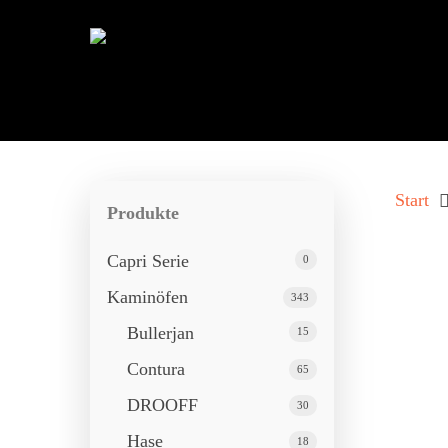
Start
Produkte
Capri Serie
0
Kaminöfen
343
Bullerjan
15
Contura
65
DROOFF
30
Drücken Sie ENTER zum Suchen oder ESC 
Hase
18