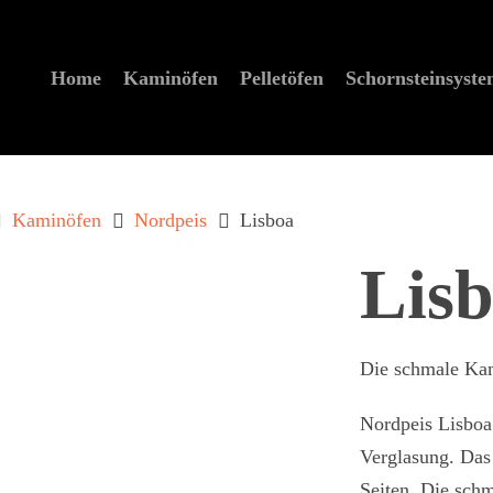
Home
Kaminöfen
Pelletöfen
Schornstein­syst
Kaminöfen
Nordpeis
Lisboa
Lis
Die schmale Ka
Nordpeis Lisboa
zum schließen der Suche.
Verglasung. Das 
Seiten. Die sch