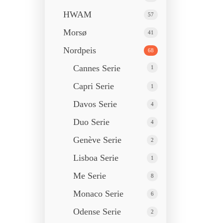
HWAM
57
Morsø
41
Nordpeis
68
Cannes Serie
1
Capri Serie
1
Davos Serie
4
Duo Serie
4
Genève Serie
2
Lisboa Serie
1
Me Serie
8
Monaco Serie
6
Odense Serie
2