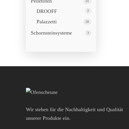
Pelletöfen
51
DROOFF
2
Palazzetti
20
Schornstein­systeme
3
Wir stehen für die Nachhaltigkeit und Qualität
unserer Produkte ein.