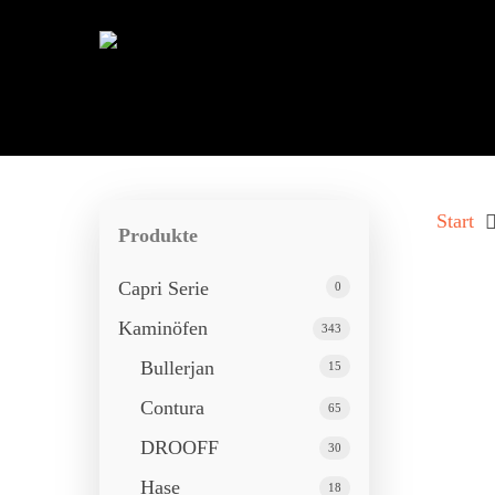
Start
Produkte
Capri Serie
0
Kaminöfen
343
Bullerjan
15
Contura
65
DROOFF
30
Drücken Sie ENTER zum Suchen oder ESC 
Hase
18