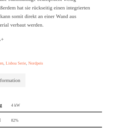
erdem hat sie rückseitig einen integrierten
 kann somit direkt an einer Wand aus
rial verbaut werden.
en
,
Lisboa Serie
,
Nordpeis
nformation
g
4 kW
d
82%