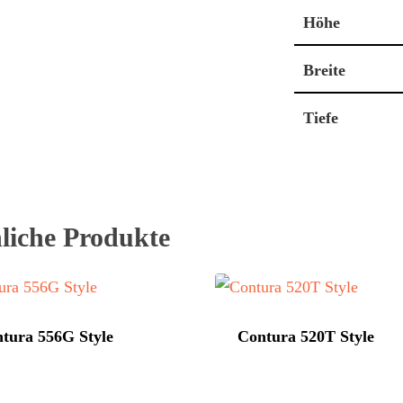
Höhe
Breite
Tiefe
liche Produkte
tura 556G Style
Contura 520T Style