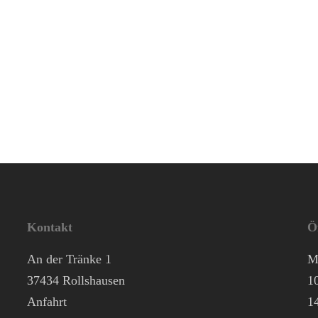
Kontakt
Ö
An der Tränke 1
M
37434 Rollshausen
1
Anfahrt
1