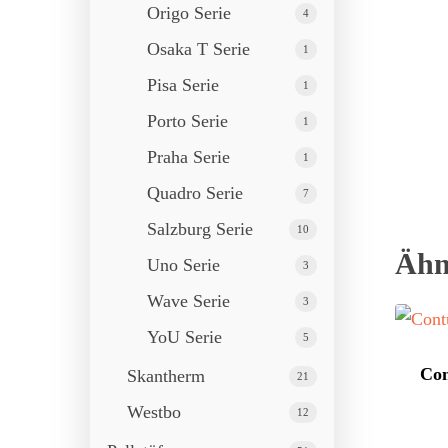
Origo Serie
4
Osaka T Serie
1
Pisa Serie
1
Porto Serie
1
Praha Serie
1
Quadro Serie
7
Salzburg Serie
10
Ähn
Uno Serie
3
Wave Serie
3
YoU Serie
5
Con
Skantherm
21
Westbo
12