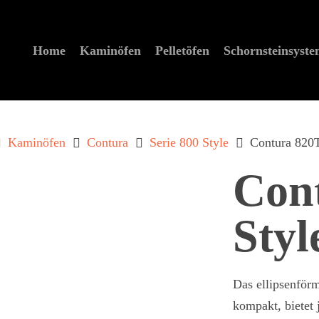
Home
Kaminöfen
Pelletöfen
Schornstein­syst
Kaminöfen
Contura
Serie 800 Style
Contura 820T
Con
Styl
zum schließen der Suche.
Das ellipsenför
kompakt, bietet