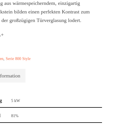
ng aus wärmespeicherndem, einzigartig
kstein bilden einen perfekten Kontrast zum
r der großzügigen Türverglasung lodert.
en
,
Serie 800 Style
nformation
g
5 kW
d
81%