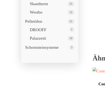
Skantherm
21
Westbo
12
Pelletöfen
51
DROOFF
2
Palazzetti
20
Schornstein­systeme
3
Ähn
Con