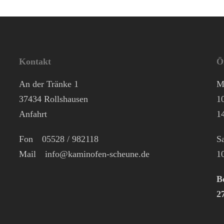
Kontakt
Ö
An der Tränke 1
M
37434 Rollshausen
1
Anfahrt
1
Fon
05528 / 982118
S
Mail
info@kaminofen-scheune.de
1
B
2