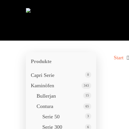
Start
Produkte
Capri Serie
0
Kaminöfen
343
Bullerjan
15
Contura
65
Drücken Sie ENTER zum Suchen oder ESC 
Serie 50
3
Serie 300
6