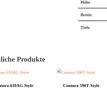
Höhe
Breite
Tiefe
liche Produkte
tura 610AG Style
Contura 596T Style