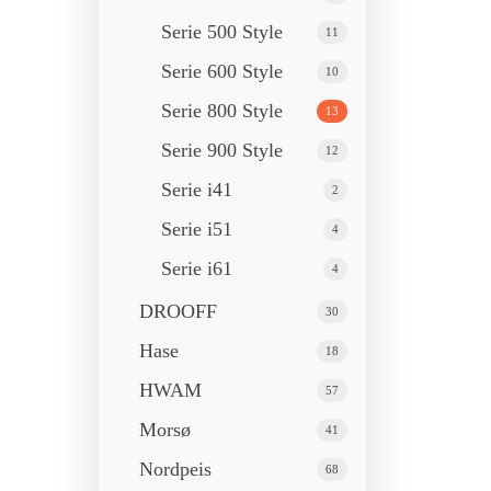
Serie 500 Style
11
Serie 600 Style
10
Serie 800 Style
13
Serie 900 Style
12
Serie i41
2
Serie i51
4
Serie i61
4
DROOFF
30
Hase
18
HWAM
57
Morsø
41
Nordpeis
68