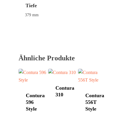
Tiefe
379 mm
Home
Kaminöfen
Ähnliche Produkte
Pelletöfen
Bullerjan
Contura
Schornstein­systeme
DROOFF
Contura
DROOFF
Palazzetti
Aktionen
310
Contura
Contura
Hase
596
556T
Kontakt
Style
Style
HWAM
Morsø