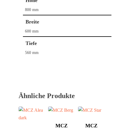
Höhe
800 mm
Breite
600 mm
Tiefe
560 mm
Home
Kaminöfen
Pelletöfen
Bullerjan
Contura
Ähnliche Produkte
Schornstein­systeme
DROOFF
DROOFF
Palazzetti
Aktionen
Hase
Kontakt
MCZ
MCZ
HWAM