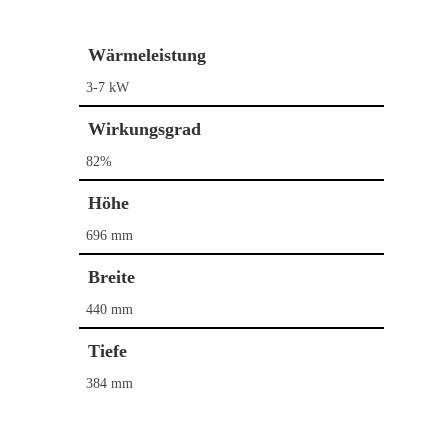
Wärmeleistung
3-7 kW
Wirkungsgrad
82%
Höhe
696 mm
Breite
440 mm
Home
Tiefe
Kaminöfen
384 mm
Pelletöfen
Bullerjan
Contura
Schornstein­systeme
DROOFF