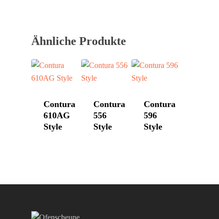
DROOFF
Palazzetti
Aktionen
Hase
Kontakt
Ähnliche Produkte
HWAM
Morsø
Nordpeis
Contura
Contura
Contura
Skantherm
610AG
556
596
Westbo
Style
Style
Style