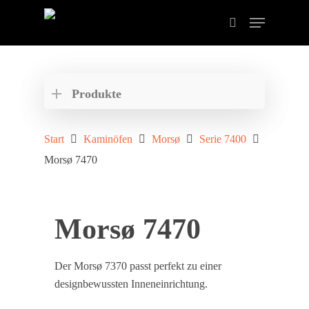
Drücken Sie ENTER zum Suchen oder ESC zum
schließen der Suche.
Produkte
Start
Kaminöfen
Morsø
Serie 7400
Morsø 7470
Morsø 7470
Der Morsø 7370 passt perfekt zu einer
designbewussten Inneneinrichtung.