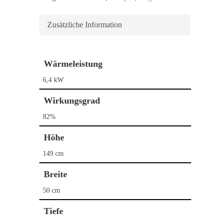
Zusätzliche Information
Wärmeleistung
6,4 kW
Wirkungsgrad
82%
Höhe
149 cm
Breite
Home
50 cm
Kaminöfen
Tiefe
Pelletöfen
Bullerjan