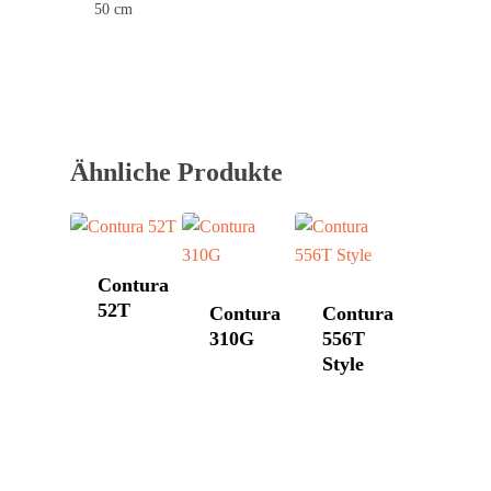
50 cm
Contura
Schornstein­systeme
DROOFF
DROOFF
Palazzetti
Aktionen
Hase
Kontakt
HWAM
Ähnliche Produkte
Morsø
Nordpeis
Skantherm
Contura
52T
Contura
Contura
Westbo
310G
556T
Style