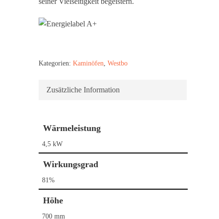
seiner Vielseitigkeit begeistern.
Kaminöfen
Pelletöfen
Bullerjan
Contura
Schornstein­systeme
DROOFF
Kategorien:
Kaminöfen
,
Westbo
DROOFF
Palazzetti
Aktionen
Hase
Kontakt
Zusätzliche Information
HWAM
Morsø
Wärmeleistung
Nordpeis
4,5 kW
Skantherm
Wirkungsgrad
Westbo
81%
Höhe
700 mm