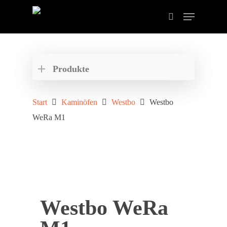
Drücken Sie ENTER zum Suchen oder ESC zum
schließen der Suche.
Produkte
Start
Kaminöfen
Westbo
Westbo
WeRa M1
Westbo WeRa